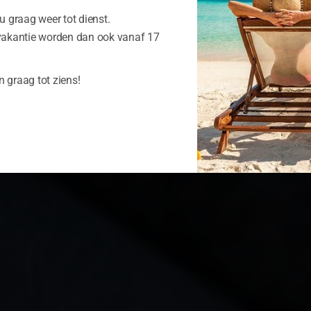
 graag weer tot dienst.
vakantie worden dan ook vanaf 17
n graag tot ziens!