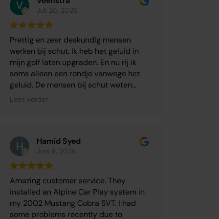
beste oplossing voor mijn BMW.
Veenstra
Juli 26, 2026
De volledige DSP-herinstallatie is
werkelijk perfect uitgevoerd. Het
Prettig en zeer deskundig mensen
eindresultaat heeft mijn verwachtingen
werken bij schut. Ik heb het geluid in
ruimschoots overtroffen! Het
mijn golf laten upgraden. En nu rij ik
geluidsbeeld is fenomenaal: veel meer
soms alleen een rondje vanwege het
detail, een prachtige balans en een
geluid. De mensen bij schut weten
indrukwekkende ruimtelijkheid. Je
waar ze het over hebben en zijn ook
Lees verder
merkt aan alles dat hier vakmensen
nog eens prettig in de omgang.
werken die niet alleen veel kennis
hebben, maar ook een passie voor
perfectie. Met een heel blij gevoel de
Hamid Syed
auto weer ingestapt!!
Juni 8, 2026
Wat Schut Car Systems echt
onderscheidt, is de grote
Amazing customer service. They
betrokkenheid bij de klant. Er wordt
installed an Alpine Car Play system in
meegedacht en je voelt je vanaf het
my 2002 Mustang Cobra SVT. I had
eerste contact heel serieus genomen.
some problems recently due to