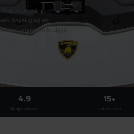
verkopen beleving.
erk beveiliging en
w auto, smaak en budget.
raak
4.9
15+
Google reviews
automerken