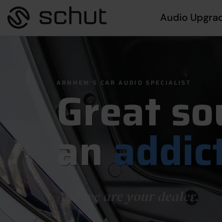
Audio Upgra
ARNHEM'S CAR AUDIO SPECIALIST
Great so
an
addic
And we are your dealer.