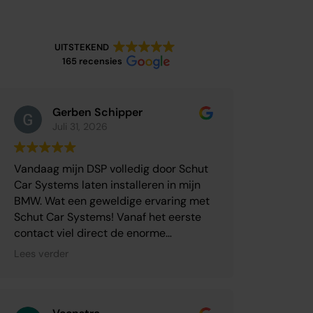
UITSTEKEND
165 recensies
Gerben Schipper
Juli 31, 2026
Vandaag mijn DSP volledig door Schut
Car Systems laten installeren in mijn
BMW. Wat een geweldige ervaring met
Schut Car Systems! Vanaf het eerste
contact viel direct de enorme
expertise op. Er werd uitgebreid de tijd
Lees verder
genomen om mijn wensen te
bespreken en ik kreeg eerlijk,
deskundig en helder advies over de