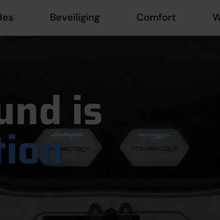
des
Beveiliging
Comfort
W
und is
tion