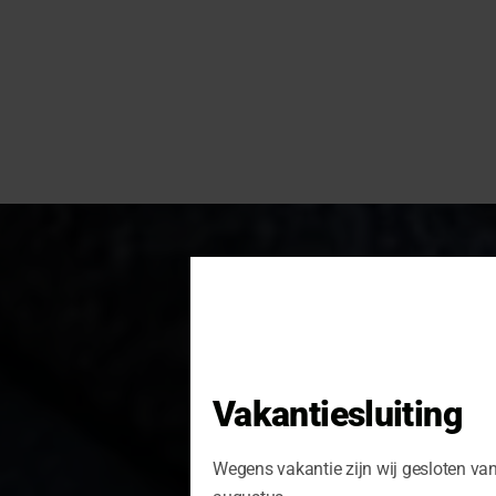
Vakantiesluiting
Wegens vakantie zijn wij gesloten va