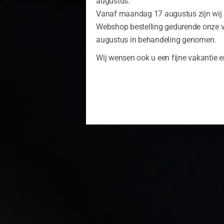
augustus.
Vanaf maandag 17 augustus zijn wij u
Webshop bestelling gedurende onze 
augustus in behandeling genomen.
Wij wensen ook u een fijne vakantie e