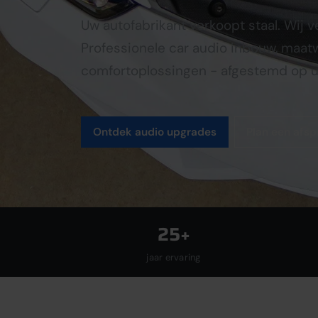
Uw autofabrikant verkoopt staal. Wij 
Professionele car audio inbouw, maatw
comfortoplossingen - afgestemd op u
Ontdek audio upgrades
Plan een afsp
25+
jaar ervaring